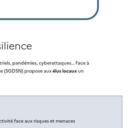
silience
dustriels, pandémies, cyberattaques… Face à
onale (SGDSN) propose aux
élus locaux
un
activité face aux risques et menaces