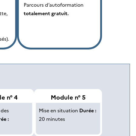
Parcours d’autoformation
tte,
totalement gratuit.
sés).
e n° 4
Module n° 5
 des
Mise en situation
Durée :
ée :
20 minutes